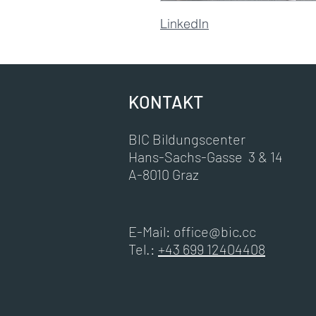
LinkedIn
KONTAKT
BIC Bildungscenter
Hans-Sachs-Gasse 3 & 14
A-8010 Graz
E-Mail:
office@bic.cc
Tel.:
+43 699 12404408