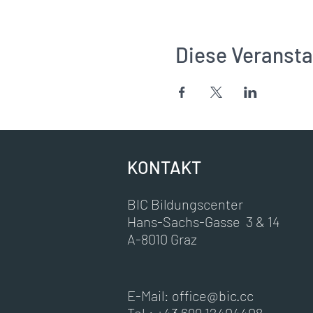
Diese Veransta
KONTAKT
BIC Bildungscenter
Hans-Sachs-Gasse 3 & 14
A-8010 Graz
E-Mail:
office@bic.cc