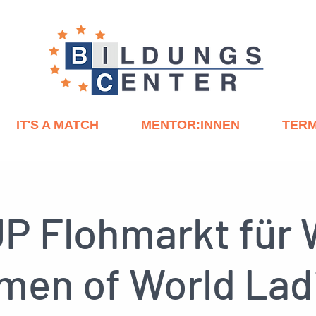
IT'S A MATCH
MENTOR:INNEN
TERM
P Flohmarkt für
en of World Lad