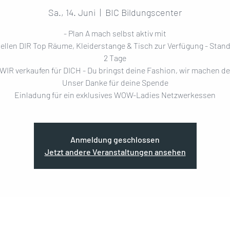
Sa., 14. Juni
  |  
BIC Bildungscenter
- Plan A mach selbst aktiv mit
tellen DIR Top Räume, Kleiderstange & Tisch zur Verfügung - Stand
2 Tage
 WIR verkaufen für DICH - Du bringst deine Fashion, wir machen de
Unser Danke für deine Spende
Einladung für ein exklusives WOW-Ladies Netzwerkessen
Anmeldung geschlossen
Jetzt andere Veranstaltungen ansehen