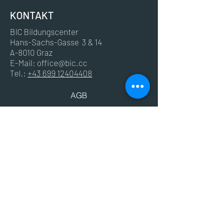
KONTAKT
BIC Bildungscenter
Hans-Sachs-Gasse 3 & 14
A-8010 Graz
E-Mail:
office@bic.cc
Tel.:
+43 699 12404408
AGB
Impressum
Datenschutz
© 2024 BIC - Bildungscenter