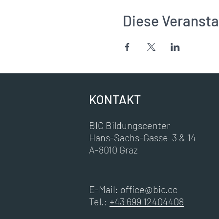
Diese Veransta
KONTAKT
BIC Bildungscenter
Hans-Sachs-Gasse 3 & 14
A-8010 Graz
E-Mail:
office@bic.cc
Tel.:
+43 699 12404408