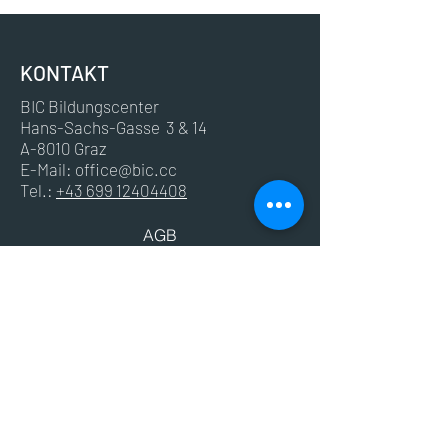
KONTAKT
BIC Bildungscenter
Hans-Sachs-Gasse 3 & 14
A-8010 Graz
E-Mail:
office@bic.cc
Tel.:
+43 699 12404408
AGB
Impressum
Datenschutz
© 2024 BIC - Bildungscenter