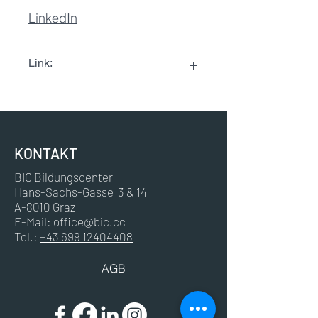
LinkedIn
Link:
LinkedIn
KONTAKT
BIC Bildungscenter
Hans-Sachs-Gasse 3 & 14
A-8010 Graz
E-Mail:
office@bic.cc
Tel.:
+43 699 12404408
AGB