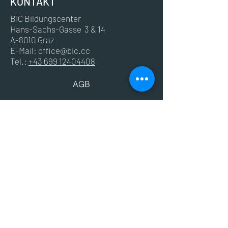
KONTAKT
BIC Bildungscenter
Hans-Sachs-Gasse 3 & 14
A-8010 Graz
E-Mail:
office@bic.cc
Tel.:
+43 699 12404408
AGB
Impressum
Datenschutz
© 2024 BIC - Bildungscenter