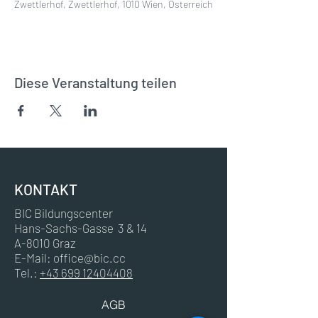
Zwettlerhof, Zwettlerhof, 1010 Wien, Österreich
Diese Veranstaltung teilen
KONTAKT
BIC Bildungscenter
Hans-Sachs-Gasse 3 & 14
A-8010 Graz
E-Mail:
office@bic.cc
Tel.:
+43 699 12404408
AGB