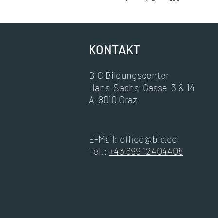
KONTAKT
BIC Bildungscenter
Hans-Sachs-Gasse 3 & 14
A-8010 Graz
E-Mail:
office@bic.cc
Tel.:
+43 699 12404408