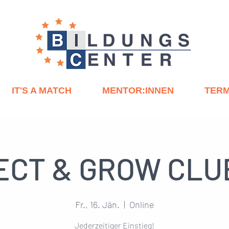
IT'S A MATCH
MENTOR:INNEN
TERM
CT & GROW CLU
Fr., 16. Jän.
  |  
Online
Jederzeitiger Einstieg!