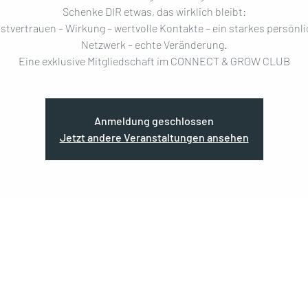
Schenke DIR etwas, das wirklich bleibt:
stvertrauen – Wirkung – wertvolle Kontakte – ein starkes persönl
Netzwerk – echte Veränderung.
Eine exklusive Mitgliedschaft im CONNECT & GROW CLUB
Anmeldung geschlossen
Jetzt andere Veranstaltungen ansehen