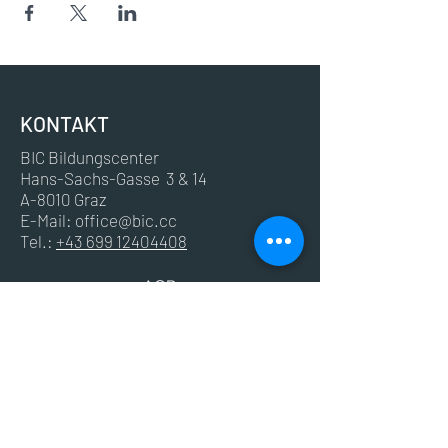
KONTAKT
BIC Bildungscenter
Hans-Sachs-Gasse 3 & 14
A-8010 Graz
E-Mail:
office@bic.cc
Tel.:
+43 699 12404408
AGB
Impressum
Datenschutz