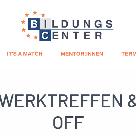
IT'S A MATCH
MENTOR:INNEN
TERM
WERKTREFFEN &
OFF