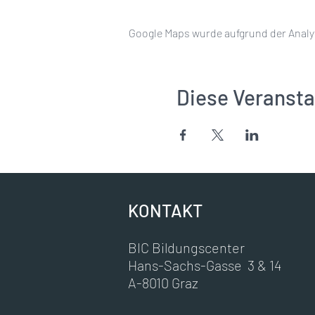
Google Maps wurde aufgrund der Analyt
Diese Veransta
KONTAKT
BIC Bildungscenter
Hans-Sachs-Gasse 3 & 14
A-8010 Graz