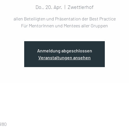
Do., 20. Apr.
  |  
Zwettlerhof
allen Beteiligten und Präsentation der Best Practice
Anmeldung abgeschlossen
Veranstaltungen ansehen
4180