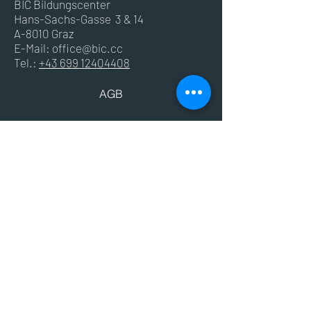
BIC Bildungscenter
Hans-Sachs-Gasse 3 & 14
A-8010 Graz
E-Mail:
office@bic.cc
Tel.:
+43 699 12404408
AGB
Impressum
Datenschutz
© 2024 BIC - Bildungscenter