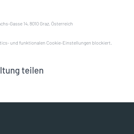
chs-Gasse 14, 8010 Graz, Österreich
ics- und funktionalen Cookie-Einstellungen blockiert.
ltung teilen