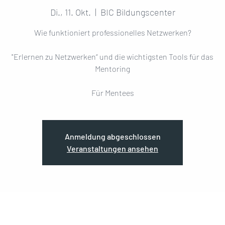
Di., 11. Okt.
  |  
BIC Bildungscenter
Wie funktioniert professionelles Netzwerken?
"Erlernen zu Netzwerken“ und die wichtigsten Tools für das
Mentoring
Für Mentees
Anmeldung abgeschlossen
Veranstaltungen ansehen