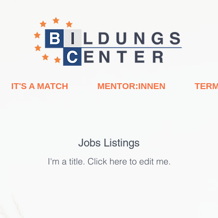
IT'S A MATCH
MENTOR:INNEN
TERM
Jobs Listings
I'm a title. ​Click here to edit me.