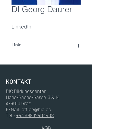
DI Georg Daurer
LinkedIn
Link:
LinkedIn
KONTAKT
BIC Bildungscenter
Hans-Sachs-Gasse 3 & 14
A-8010 Graz
E-Mail:
office@bic.cc
Tel.:
+43 699 12404408
AGB