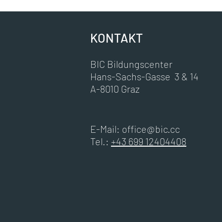
KONTAKT
BIC Bildungscenter
Hans-Sachs-Gasse 3 & 14
A-8010 Graz
E-Mail:
office@bic.cc
Tel.:
+43 699 12404408