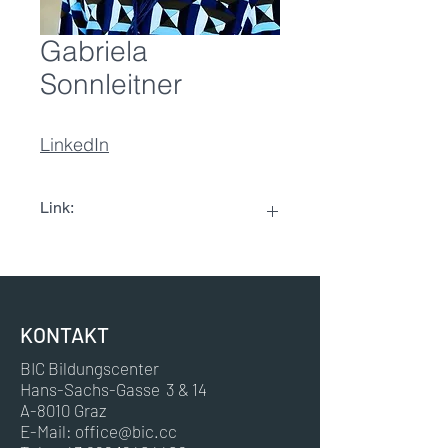
Gabriela
Sonnleitner
LinkedIn
Link:
LinkedIn
KONTAKT
BIC Bildungscenter
Hans-Sachs-Gasse 3 & 14
A-8010 Graz
E-Mail:
office@bic.cc