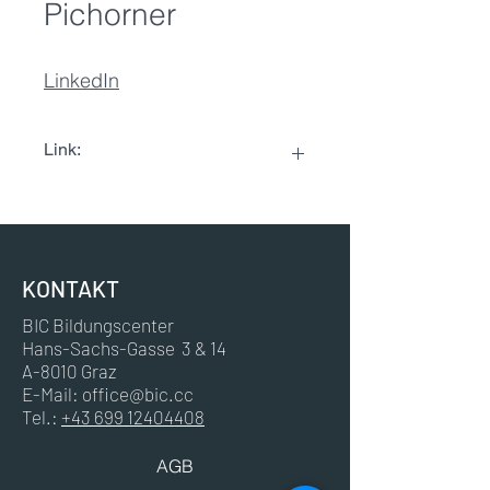
Pichorner
LinkedIn
Link:
LinkedIn
KONTAKT
BIC Bildungscenter
Hans-Sachs-Gasse 3 & 14
A-8010 Graz
E-Mail:
office@bic.cc
Tel.:
+43 699 12404408
AGB