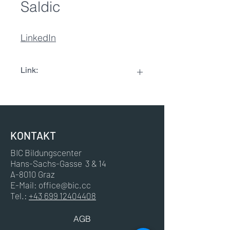
Saldic
LinkedIn
Link:
LinkedIn
KONTAKT
BIC Bildungscenter
Hans-Sachs-Gasse 3 & 14
A-8010 Graz
E-Mail:
office@bic.cc
Tel.:
+43 699 12404408
AGB