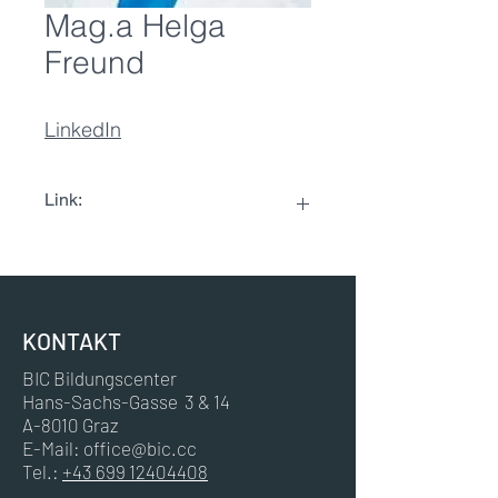
Mag.a Helga
Freund
LinkedIn
Link:
LinkedIn
KONTAKT
BIC Bildungscenter
Hans-Sachs-Gasse 3 & 14
A-8010 Graz
E-Mail:
office@bic.cc
Tel.:
+43 699 12404408