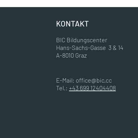
KONTAKT
BIC Bildungscenter
Hans-Sachs-Gasse 3 & 14
A-8010 Graz
E-Mail:
office@bic.cc
Tel.:
+43 699 12404408