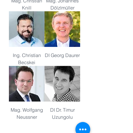
Mag. Christian
Mag. Johannes
Knill
Dölzlmüller
Ing. Christian
DI Georg Daurer
Becskei
Mag. Wolfgang
DI Dr. Timur
Neussner
Uzungolu